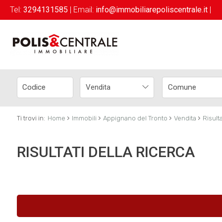
Tel:
3294131585
| Email:
info@immobiliarepoliscentrale.it
|
Vendita
›
›
›
›
Ti trovi in:
Home
Immobili
Appignano del Tronto
Vendita
Risulta
RISULTATI DELLA RICERCA