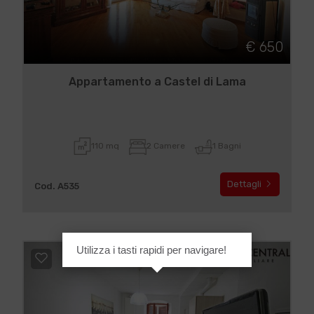
€ 650
Appartamento a Castel di Lama
110 mq
2 Camere
1 Bagni
Dettagli
Cod. A535
Utilizza i tasti rapidi per navigare!