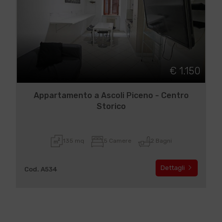
€ 1.150
Appartamento a Ascoli Piceno - Centro
Storico
135 mq
5 Camere
2 Bagni
Dettagli
Cod. A534