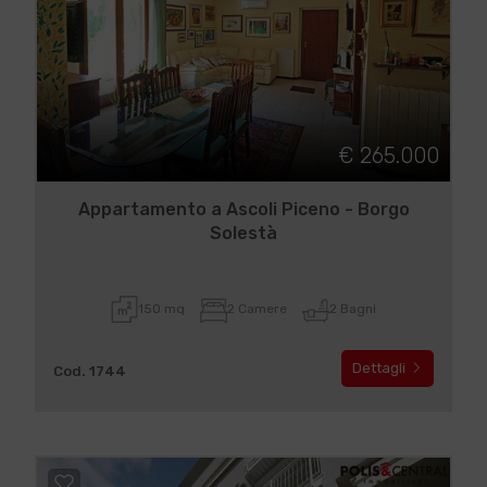
€ 265.000
Appartamento a Ascoli Piceno - Borgo
Solestà
150 mq
2 Camere
2 Bagni
Dettagli
Cod. 1744