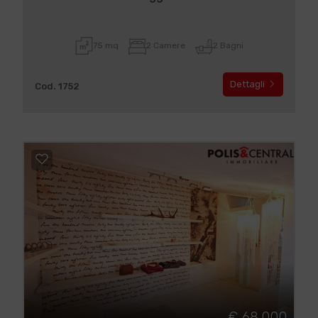
75 mq
2 Camere
2 Bagni
Dettagli
Cod. 1752
€ 68.000