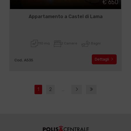
€ 650
Appartamento a Castel di Lama
110 mq
2 Camere
1 Bagni
Dettagli
Cod. A535
1
2
...