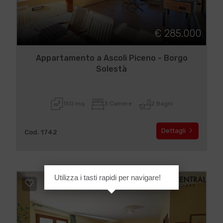
€ 285.000
Appartamento a Ascoli Piceno - Borgo
Solestà
150 mq
3 Camere
2 Bagni
Dettagli
Cod. 1742
Utilizza i tasti rapidi per navigare!